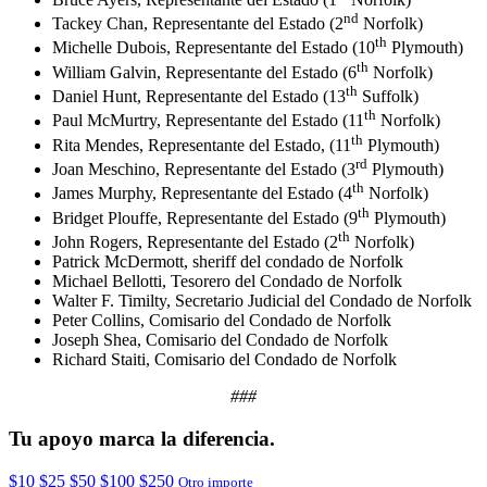
nd
Tackey Chan, Representante del Estado (2
Norfolk)
th
Michelle Dubois, Representante del Estado (10
Plymouth)
th
William Galvin, Representante del Estado (6
Norfolk)
th
Daniel Hunt, Representante del Estado (13
Suffolk)
th
Paul McMurtry, Representante del Estado (11
Norfolk)
th
Rita Mendes, Representante del Estado, (11
Plymouth)
rd
Joan Meschino, Representante del Estado (3
Plymouth)
th
James Murphy, Representante del Estado (4
Norfolk)
th
Bridget Plouffe, Representante del Estado (9
Plymouth)
th
John Rogers, Representante del Estado (2
Norfolk)
Patrick McDermott, sheriff del condado de Norfolk
Michael Bellotti, Tesorero del Condado de Norfolk
Walter F. Timilty, Secretario Judicial del Condado de Norfolk
Peter Collins, Comisario del Condado de Norfolk
Joseph Shea, Comisario del Condado de Norfolk
Richard Staiti, Comisario del Condado de Norfolk
###
Tu apoyo marca la diferencia.
$10
$25
$50
$100
$250
Otro importe