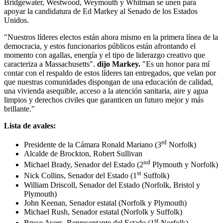
Bridgewater, Westwood, Weymouth y Whitman se unen para
apoyar la candidatura de Ed Markey al Senado de los Estados
Unidos.
"Nuestros líderes electos están ahora mismo en la primera línea de la
democracia, y estos funcionarios públicos están afrontando el
momento con agallas, energía y el tipo de liderazgo creativo que
caracteriza a Massachusetts".
dijo Markey.
"Es un honor para mí
contar con el respaldo de estos líderes tan entregados, que velan por
que nuestras comunidades dispongan de una educación de calidad,
una vivienda asequible, acceso a la atención sanitaria, aire y agua
limpios y derechos civiles que garanticen un futuro mejor y más
brillante."
Lista de avales:
rd
Presidente de la Cámara Ronald Mariano (3
Norfolk)
Alcalde de Brockton, Robert Sullivan
nd
Michael Brady, Senador del Estado (2
Plymouth y Norfolk)
st
Nick Collins, Senador del Estado (1
Suffolk)
William Driscoll, Senador del Estado (Norfolk, Bristol y
Plymouth)
John Keenan, Senador estatal (Norfolk y Plymouth)
Michael Rush, Senador estatal (Norfolk y Suffolk)
st
Bruce Ayers, Representante del Estado (1
Norfolk)